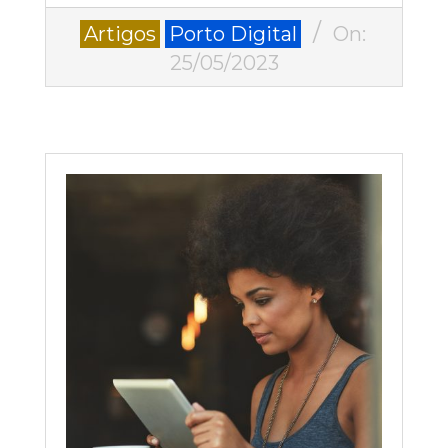
2023-
Artigos
Porto Digital
On:
05-
25/05/2023
25