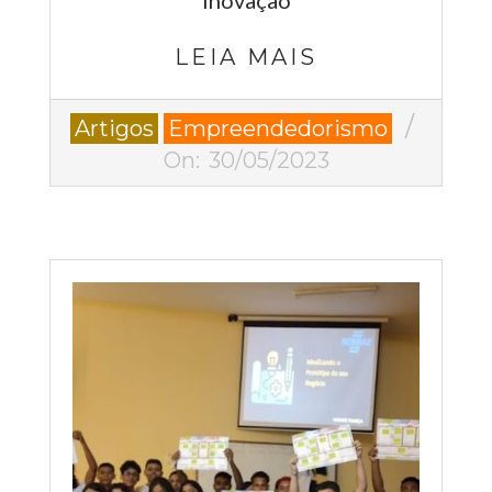
LEIA MAIS
2023-
Artigos
Empreendedorismo
05-
On:
30/05/2023
30