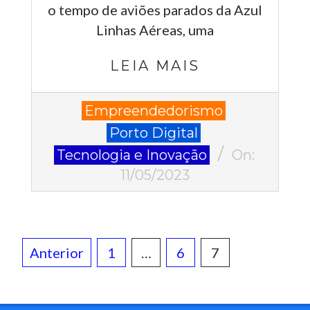
o tempo de aviões parados da Azul
Linhas Aéreas, uma
LEIA MAIS
2023-
Empreendedorismo
05-
Porto Digital
11
Tecnologia e Inovação
On:
11/05/2023
Paginação
Anterior
1
…
6
7
de
posts