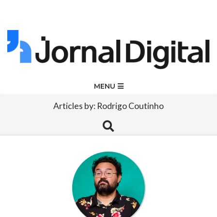
Skip
to
content
Jornal
Primary
MENU
Navigation
Digital
Articles by: Rodrigo Coutinho
Menu
Search