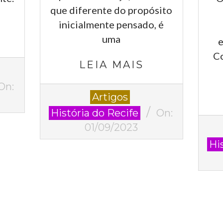
que diferente do propósito
inicialmente pensado, é
uma
e
Co
LEIA MAIS
On:
2023-
Artigos
09-
História do Recife
On:
01
2023
01/09/2023
06-
Hi
09