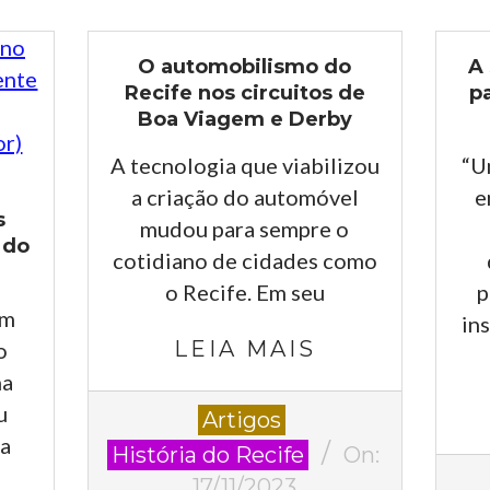
O automobilismo do
A
Recife nos circuitos de
pa
Boa Viagem e Derby
A tecnologia que viabilizou
“U
a criação do automóvel
e
s
mudou para sempre o
 do
cotidiano de cidades como
o Recife. Em seu
p
um
in
LEIA MAIS
o
ma
2023-
u
Artigos
11-
ra
História do Recife
On:
17
2023
17/11/2023