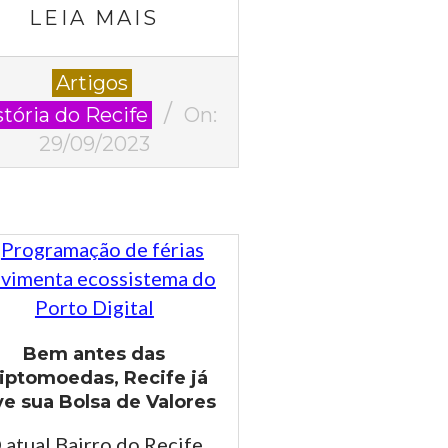
LEIA MAIS
-
Artigos
stória do Recife
On:
29/09/2023
Bem antes das
riptomoedas, Recife já
ve sua Bolsa de Valores
 atual Bairro do Recife