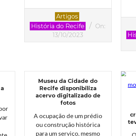
2023-
Artigos
10-
2023
História do Recife
On:
13
09-
13/10/2023
Hi
29
Museu da Cidade do
 a
Recife disponibiliza
acervo digitalizado de
fotos
por
c
A ocupação de um prédio
avar
te
ou construção histórica
para um serviço, mesmo
nte.
O