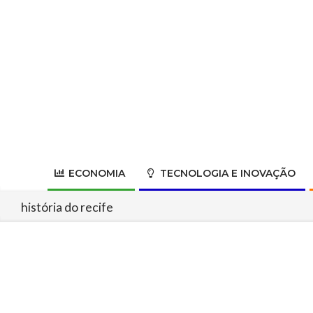
Skip
to
content
ECONOMIA
TECNOLOGIA E INOVAÇÃO
história do recife