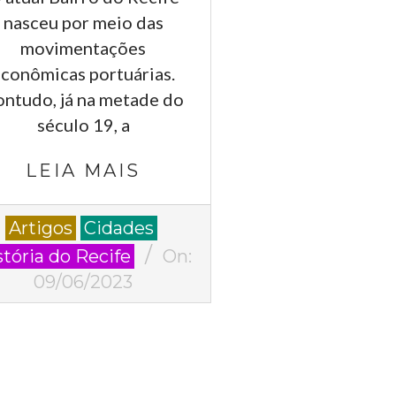
nasceu por meio das
movimentações
conômicas portuárias.
ntudo, já na metade do
século 19, a
LEIA MAIS
-
Artigos
Cidades
stória do Recife
On:
09/06/2023