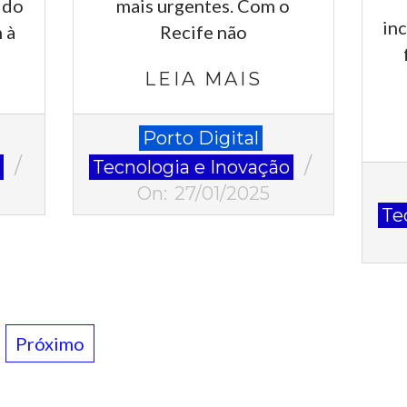
 do
mais urgentes. Com o
in
 à
Recife não
LEIA MAIS
2025-
Porto Digital
01-
o
Tecnologia e Inovação
2025
27
On:
27/01/2025
01-
Te
17
Próximo