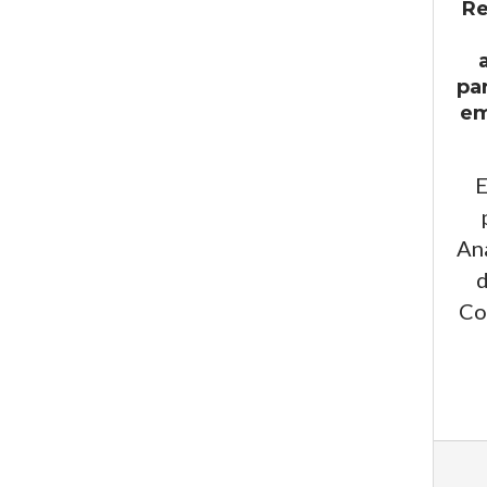
Re
pa
em
E
An
d
Co
2025
05-