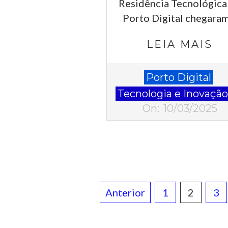
Residência Tecnológica
Porto Digital chegaram
LEIA MAIS
2025-
Porto Digital
03-
Tecnologia e Inovaçã
10
On:
10/03/2025
Paginação
Anterior
1
2
3
de