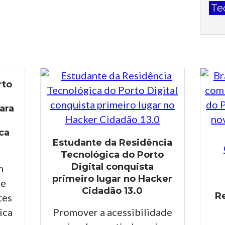
Te
30
rto
ara
ca
Estudante da Residência
Tecnológica do Porto
Digital conquista
m
primeiro lugar no Hacker
de
Cidadão 13.0
R
tes
ica
Promover a acessibilidade