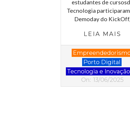
estudantes de cursos
Tecnologia participara
Demoday do KickOff
LEIA MAIS
2025-
Empreendedorism
06-
Porto Digital
13
Tecnologia e Inovaçã
On:
13/06/2025