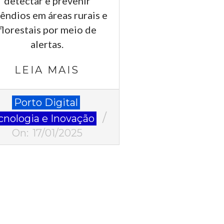
detectar e prevenir
cêndios em áreas rurais e
florestais por meio de
alertas.
LEIA MAIS
-
Porto Digital
cnologia e Inovação
On:
17/01/2025