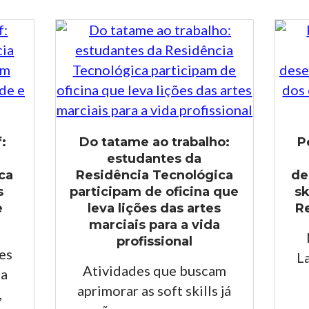
:
Do tatame ao trabalho:
P
estudantes da
ca
Residência Tecnológica
de
s
participam de oficina que
sk
e
leva lições das artes
R
marciais para a vida
profissional
es
L
Atividades que buscam
da
aprimorar as soft skills já
,