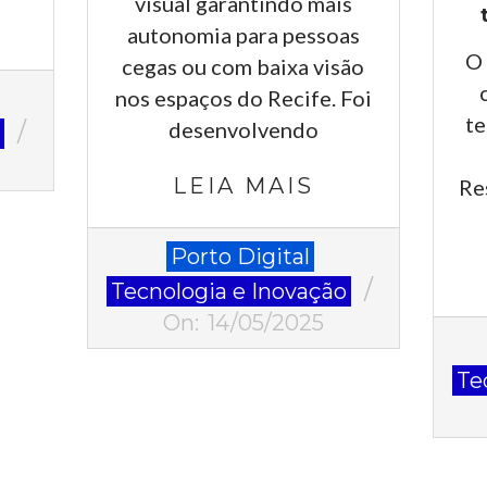
visual garantindo mais
autonomia para pessoas
O 
cegas ou com baixa visão
nos espaços do Recife. Foi
t
desenvolvendo
o
LEIA MAIS
Re
2025-
Porto Digital
05-
Tecnologia e Inovação
14
On:
14/05/2025
2025
03-
Te
28