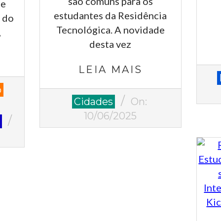
são comuns para os
de
estudantes da Residência
m do
Tecnológica. A novidade
,
desta vez
LEIA MAIS
2025
06-
o
2025-
09
Cidades
On:
06-
10/06/2025
o
10